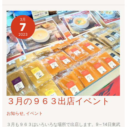
マ
ー
ケ
3月
7
ッ
ト
2023
は
中
止
と
な
り
ま
し
３月の９６３出店イベント
３
た
月
お知らせ
,
イベント
の
９
３月も９６３はいろいろな場所で出店します。9～14日東武