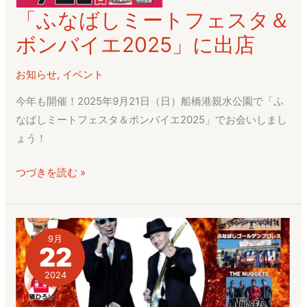
「ふなばしミートフェスタ＆
「ふ
な
ボンバイエ2025」に出店
ば
し
お知らせ
,
イベント
ミ
今年も開催！2025年9月21日（日）船橋港親水公園で「ふ
ー
なばしミートフェスタ＆ボンバイエ2025」でお会いしまし
ト
ょう！
フ
ェ
つづきを読む »
ス
タ
＆
ボ
9月
22
ン
バ
2024
イ