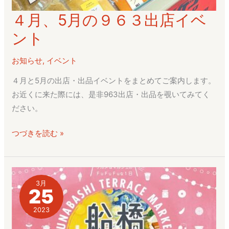
４月、5月の９６３出店イベ
４
月、
ント
5
月
お知らせ
,
イベント
の
４月と5月の出店・出品イベントをまとめてご案内します。
９
お近くに来た際には、是非963出店・出品を覗いてみてく
６
ださい。
３
出
つづきを読む »
店
イ
ベ
ン
3月
25
ト
2023