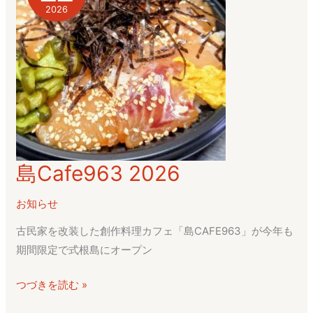
2026
島Cafe963 2026
島
Cafe963
お知らせ
2026
古民家を改装した創作料理カフェ「島CAFE963」が今年も
期間限定で式根島にオープン
つづきを読む »