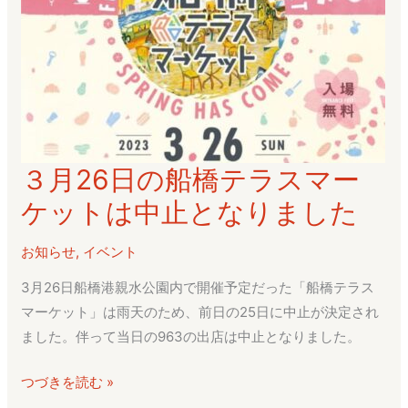
３月26日の船橋テラスマー
３
月
ケットは中止となりました
26
日
お知らせ
,
イベント
の
3月26日船橋港親水公園内で開催予定だった「船橋テラス
船
マーケット」は雨天のため、前日の25日に中止が決定され
橋
ました。伴って当日の963の出店は中止となりました。
テ
ラ
つづきを読む »
ス