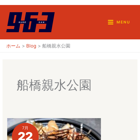
内
容
を
MENU
ス
キ
ホーム
Blog
船橋親水公園
ッ
プ
船橋親水公園
7月
22