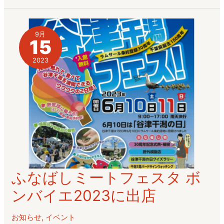
タ
＆
ボ
9月
15
ン
バ
2023
イ
エ
2024」
に
出
店
し
ま
ふなばしミートフェスタ ボ
ふ
し
な
た
ンバイエ2023に出店
ば
し
お知らせ
,
イベント