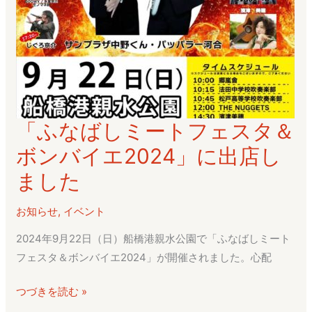
エ
2025」
に
出
店
「ふなばしミートフェスタ＆
「ふ
な
ボンバイエ2024」に出店し
ば
ました
し
ミ
お知らせ
,
イベント
ー
2024年9月22日（日）船橋港親水公園で「ふなばしミート
ト
フェスタ＆ボンバイエ2024」が開催されました。心配
フ
ェ
つづきを読む »
ス