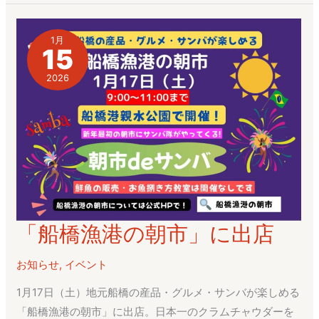
1月
15
2026
「船橋漁港の朝市」に出店
「船
橋
お知らせ
,
イベント
漁
港
1月17日（土）地元船橋の産品・グルメ・サンバが楽しめる
の
「船橋漁港の朝市」に出店。日本一のクラムチャウダーを