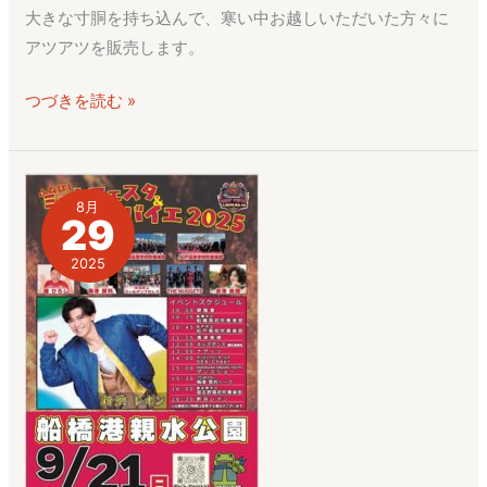
朝
大きな寸胴を持ち込んで、寒い中お越しいただいた方々に
市」
アツアツを販売します。
に
出
つづきを読む »
店
8月
29
2025