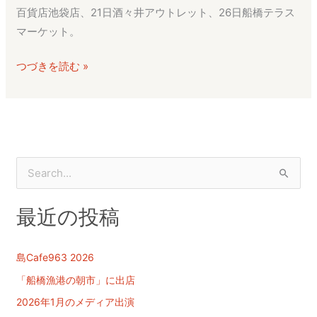
６
百貨店池袋店、21日酒々井アウトレット、26日船橋テラス
３
マーケット。
出
店
つづきを読む »
イ
ベ
ン
ト
検
索
最近の投稿
対
象
:
島Cafe963 2026
「船橋漁港の朝市」に出店
2026年1月のメディア出演