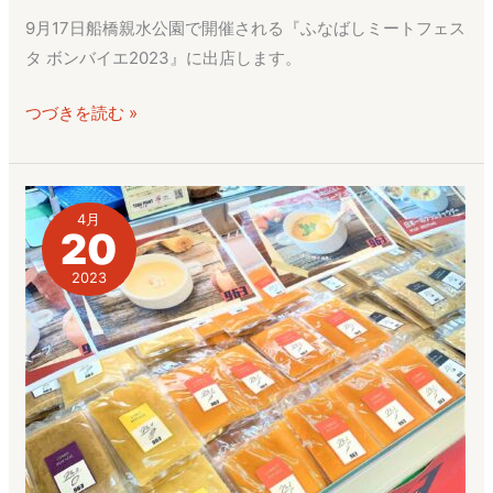
ミ
9月17日船橋親水公園で開催される『ふなばしミートフェス
ー
タ ボンバイエ2023』に出店します。
ト
フ
つづきを読む »
ェ
ス
タ
ボ
4月
20
ン
バ
2023
イ
エ
2023
に
出
店