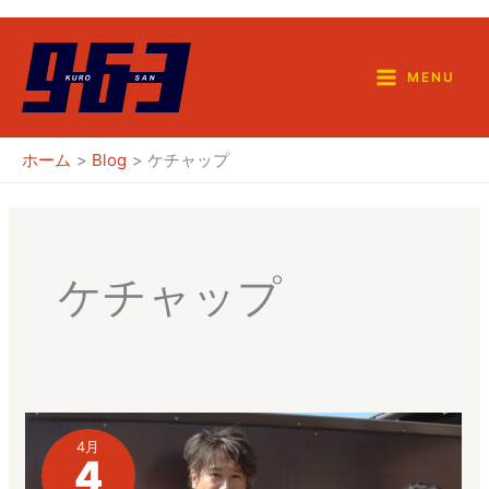
内
容
を
MENU
ス
キ
ホーム
Blog
ケチャップ
ッ
プ
ケチャップ
4月
4