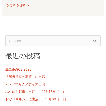
い
つづきを読む »
た
だ
き
ま
し
た
検
索
最近の投稿
対
象
:
島Cafe963 2026
「船橋漁港の朝市」に出店
2026年1月のメディア出演
ふなばし朝市に出店！ 12月13日（土）
おぐりマルシェに出店！ 11月30日（日）