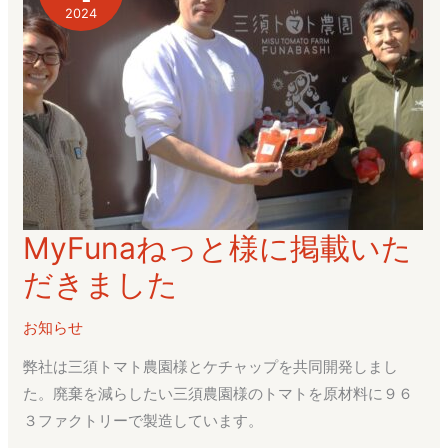
2024
MyFunaねっと様に掲載いた
MyFuna
ね
だきました
っ
と
お知らせ
様
弊社は三須トマト農園様とケチャップを共同開発しまし
に
た。廃棄を減らしたい三須農園様のトマトを原材料に９６
掲
３ファクトリーで製造しています。
載