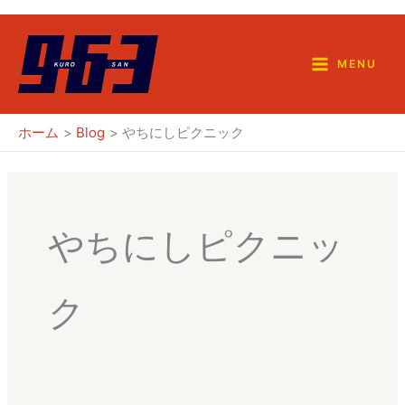
内
容
を
MENU
ス
キ
ホーム
Blog
やちにしピクニック
ッ
プ
やちにしピクニッ
ク