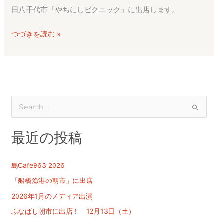
船
日八千代市『やちにしピクニック』に出店します。
橋
と
つづきを読む »
八
千
代
で
出
店
検
し
索
ま
最近の投稿
対
す
象
:
島Cafe963 2026
「船橋漁港の朝市」に出店
2026年1月のメディア出演
ふなばし朝市に出店！ 12月13日（土）