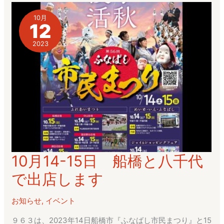
10月
12
2023
10月14-15日 船橋と八千代
10
月
で出店します
14-
15
お知らせ
,
イベント
日
９６３は、2023年14日船橋市『ふなばし市民まつり』と15