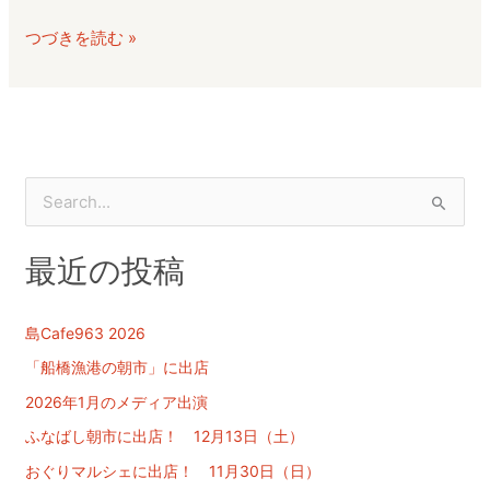
と
つづきを読む »
八
千
代
で
出
店
検
し
索
ま
最近の投稿
対
す
象
:
島Cafe963 2026
「船橋漁港の朝市」に出店
2026年1月のメディア出演
ふなばし朝市に出店！ 12月13日（土）
おぐりマルシェに出店！ 11月30日（日）