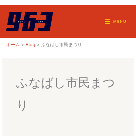
内
容
を
MENU
ス
キ
ホーム
Blog
ふなばし市民まつり
ッ
プ
ふなばし市民まつ
り