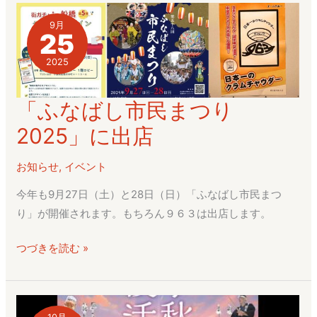
9月
25
2025
「ふなばし市民まつり
「ふ
な
2025」に出店
ば
し
お知らせ
,
イベント
市
今年も9月27日（土）と28日（日）「ふなばし市民まつ
民
り」が開催されます。もちろん９６３は出店します。
ま
つ
つづきを読む »
り
2025」
に
出