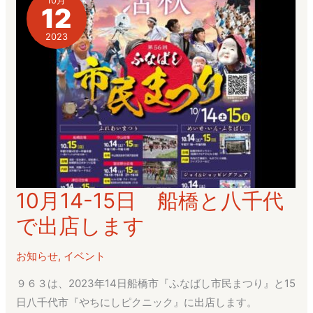
10月
12
店
2023
10月14-15日 船橋と八千代
10
月
で出店します
14-
15
お知らせ
,
イベント
日
９６３は、2023年14日船橋市『ふなばし市民まつり』と15
船
日八千代市『やちにしピクニック』に出店します。
橋