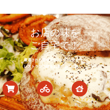
お店の味を
ご自宅で！
厳選された素材をふんだんに使った、
レストランの味をお楽しみください。
オンラインショップ
デリバリー
テイクアウト