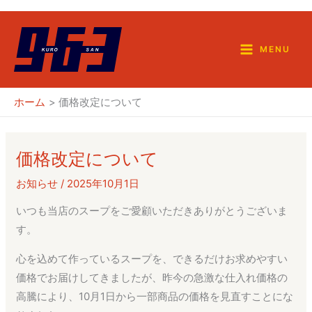
内
容
を
MENU
ス
キ
ホーム
価格改定について
ッ
プ
価格改定について
お知らせ
/
2025年10月1日
いつも当店のスープをご愛顧いただきありがとうございま
す。
心を込めて作っているスープを、できるだけお求めやすい
価格でお届けしてきましたが、昨今の急激な仕入れ価格の
高騰により、10月1日から一部商品の価格を見直すことにな