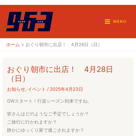
内
容
を
MENU
ス
キ
ホーム
おぐり朝市に出店！ 4月28日（日）
ッ
プ
おぐり朝市に出店！ 4月28日
（日）
お知らせ
,
イベント
/
2025年4月23日
GWスタート！行楽シーズン到来ですね。
皆さんはどのようなご予定でしょうか？
ご旅行に行かれますか？
静かにゆっくり家で過ごされますか？